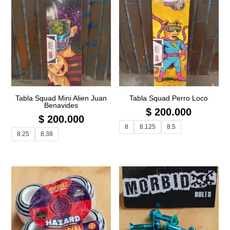
Tabla Squad Mini Alien Juan
Tabla Squad Perro Loco
Benavides
$
200.000
$
200.000
8
8.125
8.5
8.25
8.38