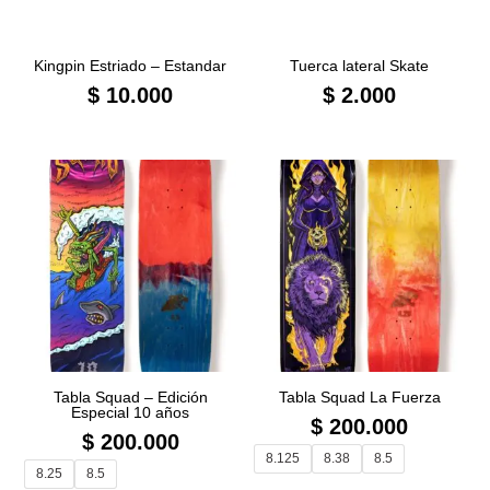
Kingpin Estriado – Estandar
Tuerca lateral Skate
$
10.000
$
2.000
Tabla Squad – Edición
Tabla Squad La Fuerza
Especial 10 años
$
200.000
$
200.000
8.125
8.38
8.5
8.25
8.5