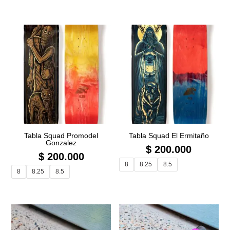
Tabla Squad Promodel
Tabla Squad El Ermitaño
Gonzalez
$
200.000
$
200.000
8
8.25
8.5
8
8.25
8.5