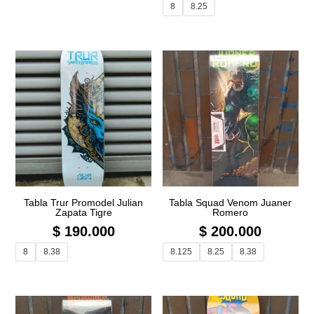
8
8.25
Tabla Trur Promodel Julian
Tabla Squad Venom Juaner
Zapata Tigre
Romero
$
190.000
$
200.000
8
8.38
8.125
8.25
8.38