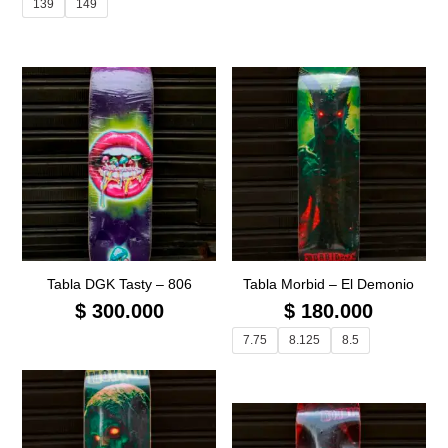
139
149
Tabla DGK Tasty – 806
Tabla Morbid – El Demonio
$
300.000
$
180.000
7.75
8.125
8.5