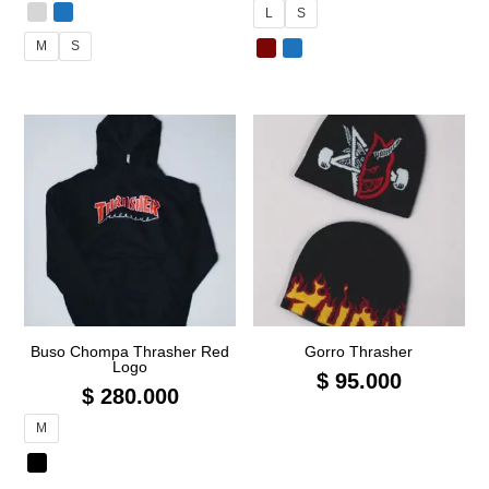
L
S
M
S
Buso Chompa Thrasher Red
Gorro Thrasher
Logo
$
95.000
$
280.000
M