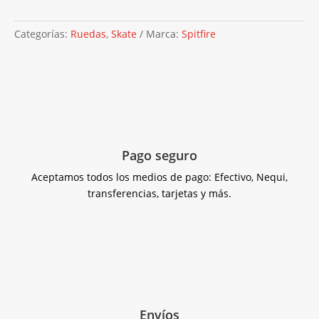
F4
99duro
-
Categorías:
Ruedas
,
Skate
Marca:
Spitfire
Conical
Full
cantidad
Pago seguro
Aceptamos todos los medios de pago: Efectivo, Nequi,
transferencias, tarjetas y más.
Envíos